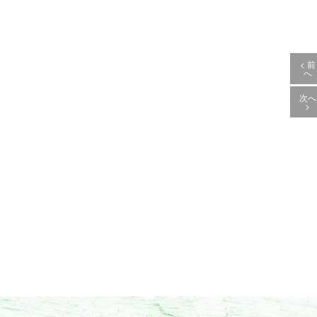
< 前
へ
次へ
>