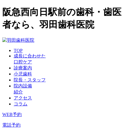
阪急西向日駅前の歯科・歯医
者なら、羽田歯科医院
TOP
成長に合わせた
口腔ケア
診療案内
小児歯科
院長・スタッフ
院内設備
紹介
アクセス
コラム
WEB予約
電話予約